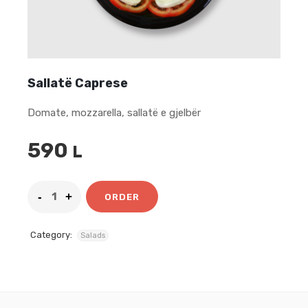
Sallatë Caprese
Domate, mozzarella, sallatë e gjelbër
590
L
ORDER
Category:
Salads