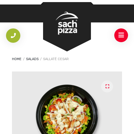
HOME
/
SALADS
/
SALLATË CESAR