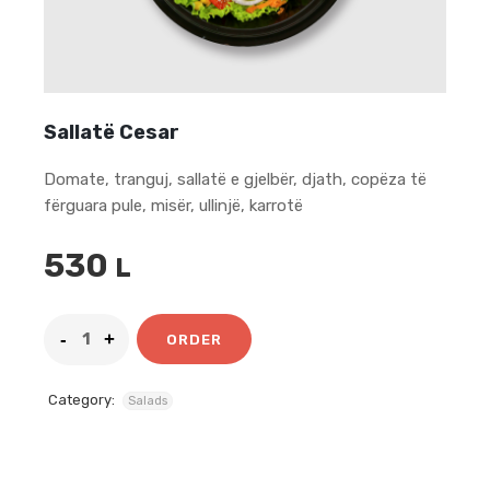
Sallatë Cesar
Domate, tranguj, sallatë e gjelbër, djath, copëza të
fërguara pule, misër, ullinjë, karrotë
530
L
ORDER
Category:
Salads