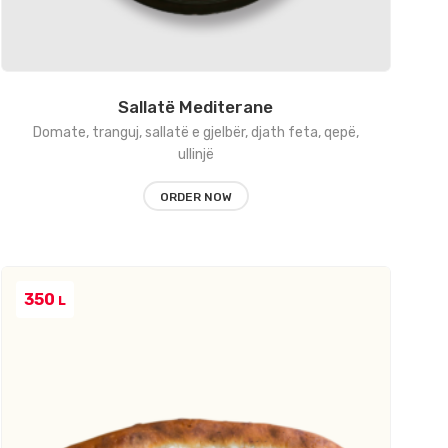
Sallatë Mediterane
Domate, tranguj, sallatë e gjelbër, djath feta, qepë,
ullinjë
ORDER NOW
350
L