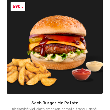
690
L
Sach Burger Me Patate
pleskavicë viçi, djath amerikan, domate, tranguj, qepë,