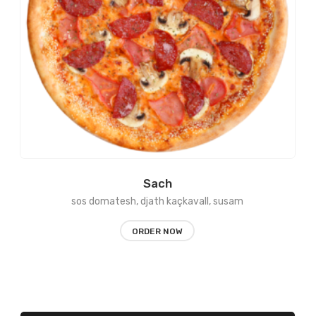
Sach
sos domatesh, djath kaçkavall, susam
ORDER NOW