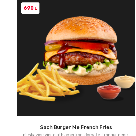
690
L
Sach Burger Me French Fries
pleskavicë viçi, djath amerikan, domate, tranguj, qepë,