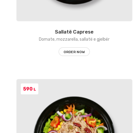
Sallatë Caprese
Domate, mozzarella, sallatë e gjelbër
ORDER NOW
590
L