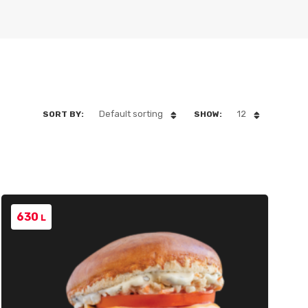
Default sorting
12
SORT BY:
SHOW:
630
L