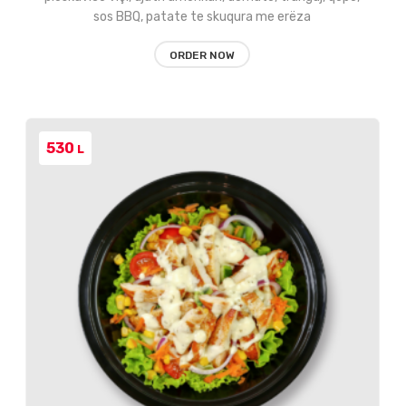
sos BBQ, patate te skuqura me erëza
ORDER NOW
530
L