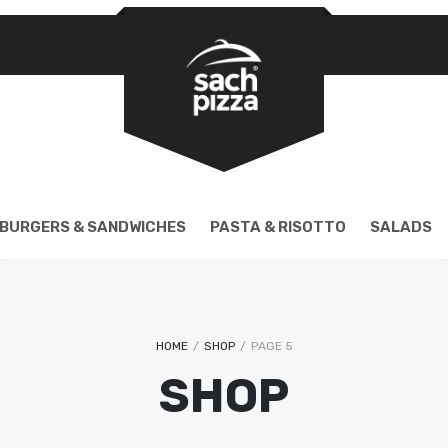
REQUIRED
PASSWORD
*
LOG IN
REMEMBER ME
BURGERS & SANDWICHES
PASTA & RISOTTO
SALADS
Lost your password?
HOME
/
SHOP
/
PAGE 5
SHOP