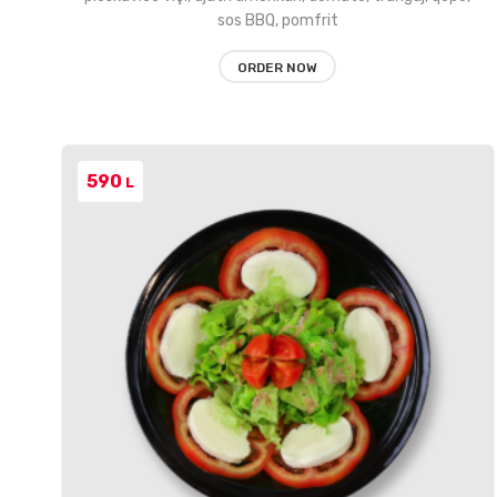
sos BBQ, pomfrit
ORDER NOW
590
L