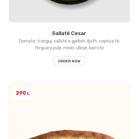
Sallatë Cesar
Domate, tranguj, sallatë e gjelbër, djath, copëza të
fërguara pule, misër, ullinjë, karrotë
ORDER NOW
290
L