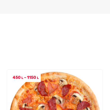
Price
450
–
1150
L
L
range:
450 L
through
1150 L