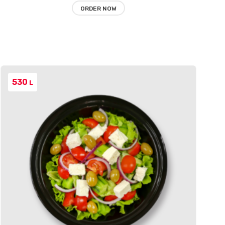
ORDER NOW
530
L