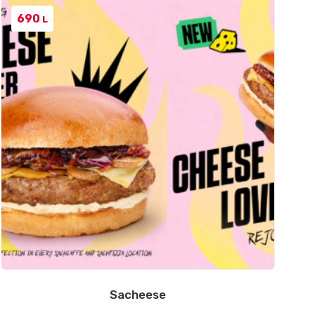
690
L
Sacheese