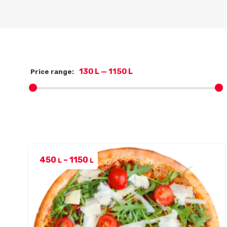
130 L
—
1150 L
Price range:
Price
450
–
1150
L
L
range:
450 L
through
1150 L