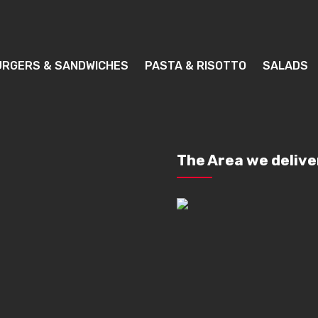
URGERS & SANDWICHES
PASTA & RISOTTO
SALADS
The Area we delive