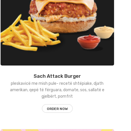
Sach Attack Burger
pleskavicë me mish pule- recetë shtëpiake, djath
amerikan, qepë të fërguara, domate, sos, sallatë e
gjelbërt, pomfrit
ORDER NOW